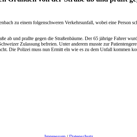
nbach zu einem folgenschweren Verkehrsunfall, wobei eine Person s
aße ab und prallte gegen die Straßenbäume. Der 65 jährige Fahrer wu
t Schweizer Zulassung befreien. Unter anderem musste zur Patienten
acht. Die Polizei muss nun Erm
itt
eln wie es zu dem Unfall kommen kon
Impressum
/
Datenschutz