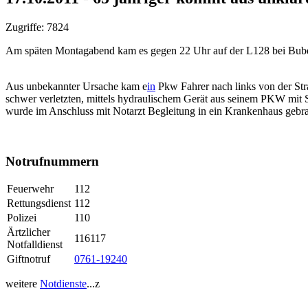
Zugriffe: 7824
Am späten Montagabend kam es gegen 22 Uhr auf der L128 bei Bube
Aus unbekannter Ursache kam e
in
Pkw Fahrer nach links
von
der Str
schwer verletzten, mittels hydraulischem Gerät aus seinem PKW mi
wurde im Anschluss mit Notarzt Begleitung in ein Krankenhaus gebr
Notrufnummern
Feuerwehr
112
Rettungsdienst
112
Polizei
110
Ärtzlicher
116117
Notfalldienst
Giftnotruf
0761-19240
weitere
Notdienste
...z