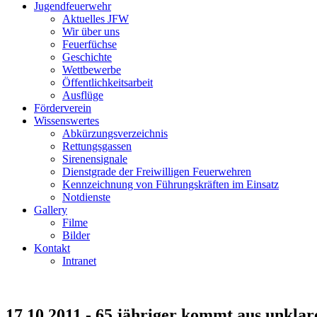
Jugendfeuerwehr
Aktuelles JFW
Wir über uns
Feuerfüchse
Geschichte
Wettbewerbe
Öffentlichkeitsarbeit
Ausflüge
Förderverein
Wissenswertes
Abkürzungsverzeichnis
Rettungsgassen
Sirenensignale
Dienstgrade der Freiwilligen Feuerwehren
Kennzeichnung von Führungskräften im Einsatz
Notdienste
Gallery
Filme
Bilder
Kontakt
Intranet
17.10.2011 - 65 jähriger kommt aus unkla