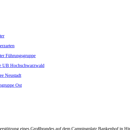
ter
erzarten
er Führungsgruppe
e UB Hochschwarzwald
ee Neustadt
gruppe Ost
rstützung eines Großbrandes auf dem Campingplatz Bankenhof in Hint