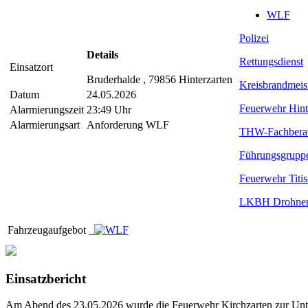
WLF
Polizei
Details
Rettungsdienst
Einsatzort
Bruderhalde , 79856 Hinterzarten
Kreisbrandmeis
Datum
24.05.2026
Feuerwehr Hint
Alarmierungszeit
23:49 Uhr
Alarmierungsart
Anforderung WLF
THW-Fachberat
Führungsgrupp
Feuerwehr Titis
LKBH Drohnen
Fahrzeugaufgebot
Einsatzbericht
Am Abend des 23.05.2026 wurde die Feuerwehr Kirchzarten zur Unte