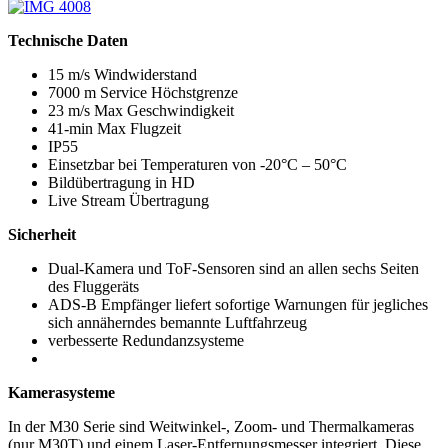
Technische Daten
15 m/s Windwiderstand
7000 m Service Höchstgrenze
23 m/s Max Geschwindigkeit
41-min Max Flugzeit
IP55
Einsetzbar bei Temperaturen von -20°C – 50°C
Bildübertragung in HD
Live Stream Übertragung
Sicherheit
Dual-Kamera und ToF-Sensoren sind an allen sechs Seiten
des Fluggeräts
ADS-B Empfänger liefert sofortige Warnungen für jegliches
sich annäherndes bemannte Luftfahrzeug
verbesserte Redundanzsysteme
Kamerasysteme
In der M30 Serie sind Weitwinkel-, Zoom- und Thermalkameras
(nur M30T) und einem Laser-Entfernungsmesser integriert. Diese