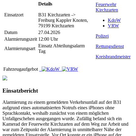
Details
Feuerwehr
Kirchzarten
Einsatzort
B31 Kirchzarten ->
Freiburg Kappler Knoten,
KdoW
79199 Kirchzarten
VRW
Datum
27.04.2026
Polizei
Alarmierungszeit
12:00 Uhr
Einsatz Abteilungsalarm
Rettungsdienst
Alarmierungsart
Tag
Kreisbrandmeister
Fahrzeugaufgebot
Einsatzbericht
Alarmierung zu einem gemeldeten Verkehrsunfall auf der B31
aufgrund eines automatisierten Notrufs eines iPhones ohne
Sprachkontakt, weshalb zunächst von einem möglichen
Unfallgeschehen ausgegangen wurde. Zufällig befand sich ein
Kamerad der Feuerwehr Kirchzarten auf dem Weg zur Arbeit und
war zum Zeitpunkt der Alarmierung in unmittelbarer Nähe der
gemeldeten Einsatzstelle. Vor Ort konnte er ein iPhone auf der