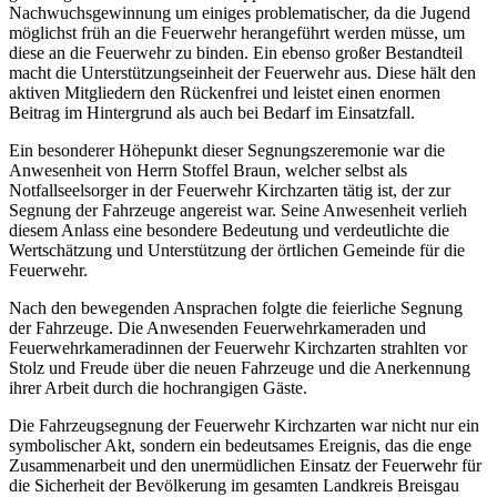
Nachwuchsgewinnung um einiges problematischer, da die Jugend
möglichst früh an die Feuerwehr herangeführt werden müsse, um
diese an die Feuerwehr zu binden. Ein ebenso großer Bestandteil
macht die Unterstützungseinheit der Feuerwehr aus. Diese hält den
aktiven Mitgliedern den Rückenfrei und leistet einen enormen
Beitrag im Hintergrund als auch bei Bedarf im Einsatzfall.
Ein besonderer Höhepunkt dieser Segnungszeremonie war die
Anwesenheit von Herrn Stoffel Braun, welcher selbst als
Notfallseelsorger in der Feuerwehr Kirchzarten tätig ist, der zur
Segnung der Fahrzeuge angereist war. Seine Anwesenheit verlieh
diesem Anlass eine besondere Bedeutung und verdeutlichte die
Wertschätzung und Unterstützung der örtlichen Gemeinde für die
Feuerwehr.
Nach den bewegenden Ansprachen folgte die feierliche Segnung
der Fahrzeuge. Die Anwesenden Feuerwehrkameraden und
Feuerwehrkameradinnen der Feuerwehr Kirchzarten strahlten vor
Stolz und Freude über die neuen Fahrzeuge und die Anerkennung
ihrer Arbeit durch die hochrangigen Gäste.
Die Fahrzeugsegnung der Feuerwehr Kirchzarten war nicht nur ein
symbolischer Akt, sondern ein bedeutsames Ereignis, das die enge
Zusammenarbeit und den unermüdlichen Einsatz der Feuerwehr für
die Sicherheit der Bevölkerung im gesamten Landkreis Breisgau