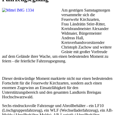
Am gestrigen Samstagmorgen
versammelte sich die
Feuerwehr Kirchzarten,
Frau Ländrätin Störr-Ritter,
Kreisbrandmeister Alexander
Widmaier, Bürgermeister
Andreas Hall,
Kreisverbandsvorsitzender
Christoph Zachow und weitere
Geäste mit großer Vorfreude
auf dem Gelände ihrer Wache, um einen bedeutenden Moment zu
feiern - die feierliche Fahrzeugsegnung.
Dieser denkwürdige Moment markierte nicht nur einen bedeutenden
Fortschritt für die Feuerwehr Kirchzarten, sondern auch einen
enormen Zugewinn an Einsatzfähigkeit für den
Unterstützungsbereich und den gesamten Landkreis Breisgau
Hochschwarzwald.
Sechs eindrucksvolle Fahrzeuge und Abrollbehälter - ein LF10
(Löschgruppenfahrzeug), ein WLF (Wechselladerfahrzeug), ein AB-
Mulde (Abrollbehälter-Mulde), AB-Logistik (Abrollbehälter-